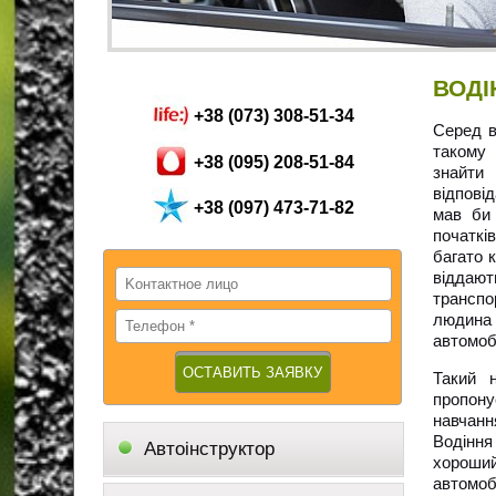
ВОДІ
+38 (073) 308-51-34
Серед в
такому 
+38 (095) 208-51-84
знайти
відпові
+38 (097) 473-71-82
мав би 
початкі
багато 
віддают
транспо
людина 
автомоб
Такий 
пропону
навчанн
Водіння
Автоінструктор
хороший
автомоб