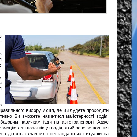
в
є
,
ж
я
е
,
у
а
я
в
д правильного вибору місця, де Ви будете проходити
тивно Ви зможете навчитися майстерності водія.
 базовим навичкам їзди на автотранспорті. Адже
рмацію для початківця водія, який освоює водіння
 з досить складних і нестандартних ситуацій на