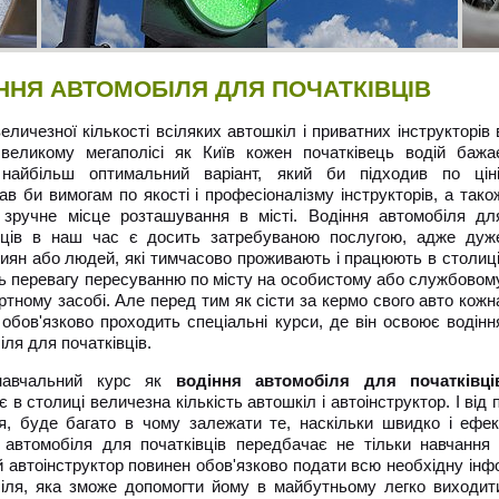
ННЯ АВТОМОБІЛЯ ДЛЯ ПОЧАТКІВЦІВ
еличезної кількості всіляких автошкіл і приватних інструкторів 
великому мегаполісі як Київ кожен початківець водій бажа
 найбільш оптимальний варіант, який би підходив по ціні
дав би вимогам по якості і професіоналізму інструкторів, а тако
зручне місце розташування в місті. Водіння автомобіля дл
вців в наш час є досить затребуваною послугою, адже дуж
киян або людей, які тимчасово проживають і працюють в столиці
ь перевагу пересуванню по місту на особистому або службовом
ртному засобі. Але перед тим як сісти за кермо свого авто кожн
обов'язково проходить спеціальні курси, де він освоює водінн
іля для початківців.
навчальний курс як
водіння автомобіля для початківці
є в столиці величезна кількість автошкіл і автоінструктор. І ві
я, буде багато в чому залежати те, наскільки швидко і ефек
 автомобіля для початківців передбачає не тільки навчання
 автоінструктор повинен обов'язково подати всю необхідну інфо
іля, яка зможе допомогти йому в майбутньому легко виходити