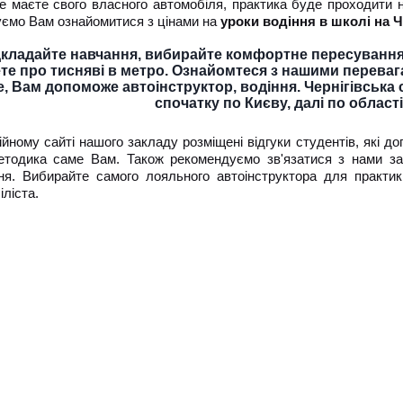
не маєте свого власного автомобіля, практика буде проходити н
ємо Вам ознайомитися з цінами на
уроки водіння в школі на Ч
дкладайте навчання, вибирайте комфортне пересування 
те про тисняві в метро. Ознайомтеся з нашими перевага
е, Вам допоможе автоінструктор, водіння. Чернігівськ
спочатку по Києву, далі по області, 
ійному сайті нашого закладу розміщені відгуки студентів, які д
тодика саме Вам. Також рекомендуємо зв'язатися з нами за 
ня. Вибирайте самого лояльного автоінструктора для практики
іліста.