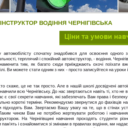
ІНСТРУКТОР ВОДІННЯ ЧЕРНІГІВСЬКА
 автомобілісту спочатку знадобився для освоєння одного з
яльності, терплячий і спокійний автоінструктор, - водіння. Чернігі
наменита тим, як багато сюди приїжджають охочі поїхати в
ілі. Ви можете стати одним з них - просто записуйтеся на уроки 
хто скаже, це не так просто. Але в нашій школі досвідчені авто
навчили всю Чернігівську. До нас звертаються навіть ті, хто не в
ас є свої секрети навчання, які забезпечать Вам права і безпек
льно короткі терміни. Рекомендуємо звернутися до фахівців н
и підходять Вам. Звертаємо Вашу увагу на те, що в стінах ус
 Таким чином Вам не потрібно жертвувати роботою і навчання
труктором. На Чернігівщині навчання проходять студенти різ
и пам'ять і ознайомитися зі змінами в правилах водіння, ми нада