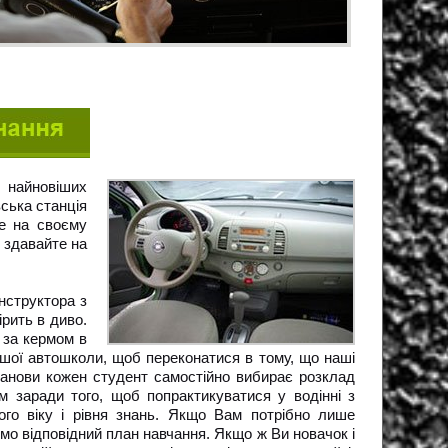
 найновіших
вська станція
же на своєму
і здавайте на
інструктора з
ірить в диво.
у за кермом в
ашої автошколи, щоб переконатися в тому, що наші
танови кожен студент самостійно вибирає розклад
м заради того, щоб попрактикуватися у водінні з
ного віку і рівня знань. Якщо Вам потрібно лише
ємо відповідний план навчання. Якщо ж Ви новачок і