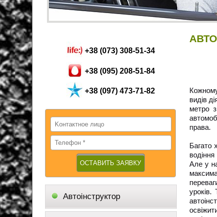
АВТО
+38 (073) 308-51-34
+38 (095) 208-51-84
Кожному
+38 (097) 473-71-82
видів ді
метро з
автомоб
права.
Багато 
водіння 
Але у н
максима
переваг
уроків.
Автоінструктор
автоінс
освіжит