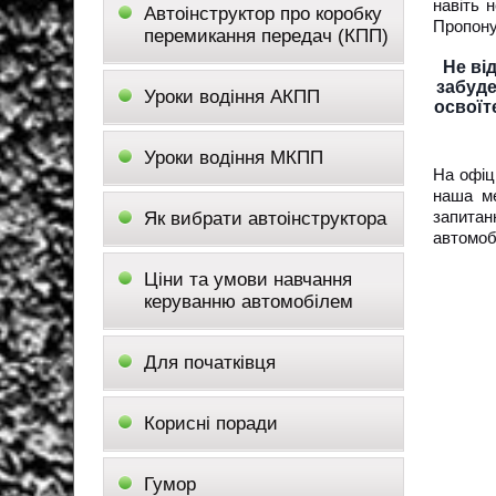
навіть 
Автоінструктор про коробку
Пропону
перемикання передач (КПП)
Не ві
забуде
Уроки водіння АКПП
освоїт
Уроки водіння МКПП
На офіц
наша ме
запитан
Як вибрати автоінструктора
автомоб
Ціни та умови навчання
керуванню автомобілем
Для початківця
Корисні поради
Гумор