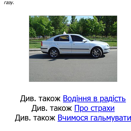
газу.
Див. також
Водіння в радість
Див. також
Про страхи
Див. також
Вчимося гальмуват