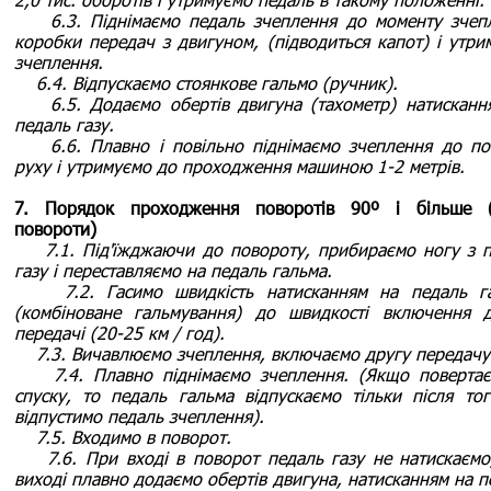
6.3. Піднімаємо педаль зчеплення до моменту зчеп
коробки передач з двигуном, (підводиться капот) і утри
зчеплення.
6.4. Відпускаємо стоянкове гальмо (ручник).
6.5. Додаємо обертів двигуна (тахометр) натисканн
педаль газу.
6.6. Плавно і повільно піднімаємо зчеплення до по
руху і утримуємо до проходження машиною 1-2 метрів.
7. Порядок проходження поворотів 90º і більше (
повороти)
7.1. Під'їжджаючи до повороту, прибираємо ногу з п
газу і переставляємо на педаль гальма.
7.2. Гасимо швидкість натисканням на педаль г
(комбіноване гальмування) до швидкості включення д
передачі (20-25 км / год).
7.3. Вичавлюємо зчеплення, включаємо другу передачу
7.4. Плавно піднімаємо зчеплення. (Якщо повертає
спуску, то педаль гальма відпускаємо тільки після тог
відпустимо педаль зчеплення).
7.5. Входимо в поворот.
7.6. При вході в поворот педаль газу не натискаємо
виході плавно додаємо обертів двигуна, натисканням на п