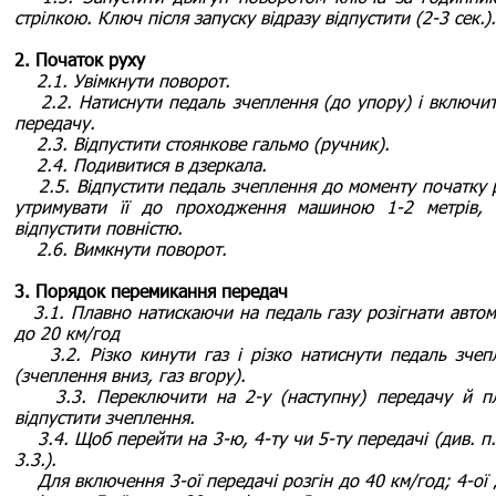
стрілкою. Ключ після запуску відразу відпустити (2-3 сек.).
2. Початок руху
2.1. Увімкнути поворот.
2.2. Натиснути педаль зчеплення (до упору) і включит
передачу.
2.3. Відпустити стоянкове гальмо (ручник).
2.4. Подивитися в дзеркала.
2.5. Відпустити педаль зчеплення до моменту початку р
утримувати її до проходження машиною 1-2 метрів, 
відпустити повністю.
2.6. Вимкнути поворот.
3. Порядок перемикання передач
3.1. Плавно натискаючи на педаль газу розігнати автом
до 20 км/год
3.2. Різко кинути газ і різко натиснути педаль зчеп
(зчеплення вниз, газ вгору).
3.3. Переключити на 2-у (наступну) передачу й п
відпустити зчеплення.
3.4. Щоб перейти на 3-ю, 4-ту чи 5-ту передачі (див. п.
3.3.).
Для включення 3-ої передачі розгін до 40 км/год; 4-ої 