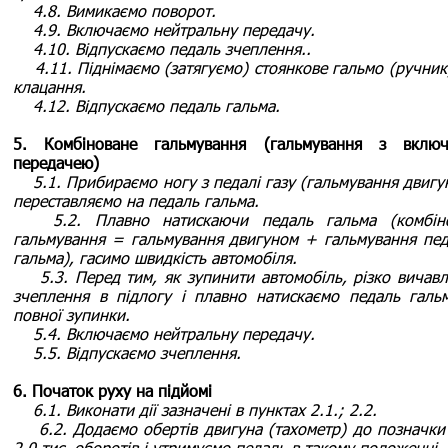
4.8. Вимикаємо поворот.
4.9. Включаємо нейтральну передачу.
4.10. Відпускаємо педаль зчеплення..
4.11. Піднімаємо (затягуємо) стоянкове гальмо (ручник)
клацання.
4.12. Відпускаємо педаль гальма.
5. Комбіноване гальмування (гальмування з вклю
передачею)
5.1. Прибираємо ногу з педалі газу (гальмування двигу
переставляємо на педаль гальма.
5.2. Плавно натискаючи педаль гальма (комбін
гальмування = гальмування двигуном + гальмування пе
гальма), гасимо швидкість автомобіля.
5.3. Перед тим, як зупинити автомобіль, різко вичав
зчеплення в підлогу і плавно натискаємо педаль галь
повної зупинки.
5.4. Включаємо нейтральну передачу.
5.5. Відпускаємо зчеплення.
6. Початок руху на підйомі
6.1. Виконати дії зазначені в пунктах 2.1.; 2.2.
6.2. Додаємо обертів двигуна (тахометр) до позначки 
2,0 тис. оборотів і утримуємо педаль в такому положенні.