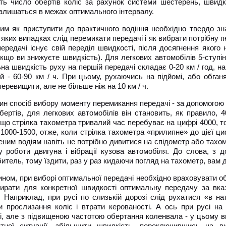
ть число обертів коліс за рахунок системи шестерень, швидк
алишаться в межах оптимального інтервалу.
им як приступити до практичного водіння необхідно твердо зна
в яких випадках слід перемикати передачі і як вибрати потрібну
передачі існує свій переділ швидкості, після досягнення якого
якщо ви знижуєте швидкість). Для легкових автомобілів 5-ступін
а швидкість руху на першій передачі складає 0-20 км / год, на др
ій - 60-90 км / ч. При цьому, рухаючись на підйомі, або обга
еревищити, але не більше ніж на 10 км / ч.
ин спосіб вибору моменту перемикання передачі - за допомогою 
бертів, для легкових автомобілів він становить, як правило, 4
 що стрілка тахометра тривалий час перебуває на цифрі 4000, т
 1000-1500, отже, коли стрілка тахометра «прилипне» до цієї ц
еним водіям навіть не потрібно дивитися на спідометр або тах
у роботи двигуна і вібрації кузова автомобіля. До слова, з 
итель, тому їздити, раз у раз кидаючи погляд на тахометр, вам 
ином, при виборі оптимальної передачі необхідно враховувати об
ирати для конкретної швидкості оптимальну передачу за вк
. Наприклад, при русі по слизькій дорозі слід рухатися «в н
и прослизання коліс і втрати керованості. А ось при русі на
і, але з підвищеною частотою обертання коленвала - у цьому ви
атної ситуації, збільшити швидкість, переключившись на 