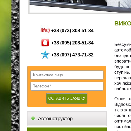
ВИКО
+38 (073) 308-51-34
+38 (095) 208-51-84
Безсум
автомо
+38 (097) 473-71-82
безпідс
впорати
буде пе
ступінь
передач 
хоч які
набагато
Отже, п
Відповіс
тією ж 
числі 
Автоінструктор
оптимал
постійн