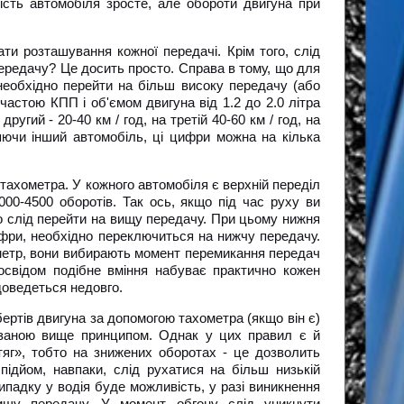
ість автомобіля зросте, але обороти двигуна при
ти розташування кожної передачі. Крім того, слід
 передачу? Це досить просто. Справа в тому, що для
 необхідно перейти на більш високу передачу (або
частою КПП і об'ємом двигуна від 1.2 до 2.0 літра
угий - 20-40 км / год, на третій 40-60 км / год, на
няючи інший автомобіль, ці цифри можна на кілька
тахометра. У кожного автомобіля є верхній переділ
000-4500 оборотів. Так ось, якщо під час руху ви
о слід перейти на вищу передачу. При цьому нижня
ифри, необхідно переключиться на нижчу передачу.
ометр, вони вибирають момент перемикання передач
досвідом подібне вміння набуває практично кожен
доведеться недовго.
ертів двигуна за допомогою тахометра (якщо він є)
азаною вище принципом. Однак у цих правил є й
атяг», тобто на знижених оборотах - це дозволить
 підйом, навпаки, слід рухатися на більш низькій
падку у водія буде можливість, у разі виникнення
вищу передачу. У момент обгону слід уникнути