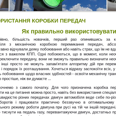
РИСТАННЯ КОРОБКИ ПЕРЕДАЧ
Як правильно використовувати
нівно, більшість новачків, перший раз опинившись за 
біля з механічною коробкою перемикання передач, абсо
тавно відчували деяку побоювання або навіть страх, що їм не вд
ся з важелем КПП. Одні побоюються, що в момент, коли нео
реключити передачу, вони не зможуть правильно визначити нео
, інші просто не можуть запам'ятати алгоритму дій при перем
і порядок їх розташування. Хочеться відразу заспокоїти всіх, у
сь побоювання щодо власних здібностей - освоїти механічну тран
 простіше, ніж ви думаєте ...
очнемо з самого початку. Для чого призначена коробка пе
ти на це питання можна просто, навіть без використання спеціаль
швидкістю різних передачах двигун автомобіля веде себе по-рі
оборотів і працювати практично беззвучно в оптимальному
ьного режиму роботи двигуна при русі на тій чи іншій передач
о тиснути на педаль газу, перевантажуючи двигун, достатньо 