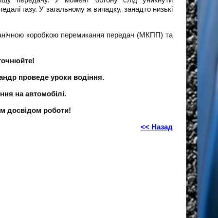
едалі газу. У загальному ж випадку, занадто низькі
ханічною коробкою перемикання передач (МКПП) та
точнюйте!
андр проведе уроки водіння.
ння на автомобілі.
м досвідом роботи!
<< Назад