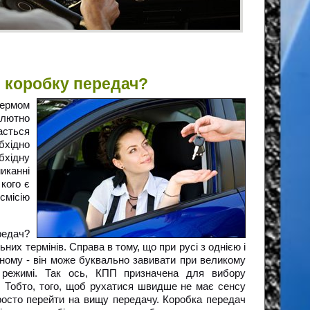
 коробку передач?
кермом
лютно
асться
бхідно
бхідну
иканні
 кого є
смісію
редач?
них термінів. Справа в тому, що при русі з однією і
зному - він може буквально завивати при великому
 режимі. Так ось, КПП призначена для вибору
і. Тобто, того, щоб рухатися швидше не має сенсу
просто перейти на вищу передачу. Коробка передач