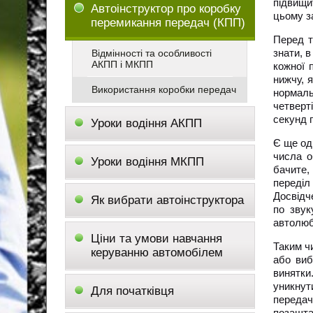
підвищи
Автоінструктор про коробку
цьому з
перемикання передач (КПП)
Перед т
знати, 
Відмінності та особливості
АКПП і МКПП
кожної 
нижчу, 
Використання коробки передач
нормальн
четверт
секунд п
Уроки водіння АКПП
Є ще од
числа о
Уроки водіння МКПП
бачите,
переділ
Досвідч
Як вибрати автоінструктора
по звук
автолюб
Ціни та умови навчання
Таким ч
керуванню автомобілем
або виб
винятки
уникнут
Для початківця
передач
позашт