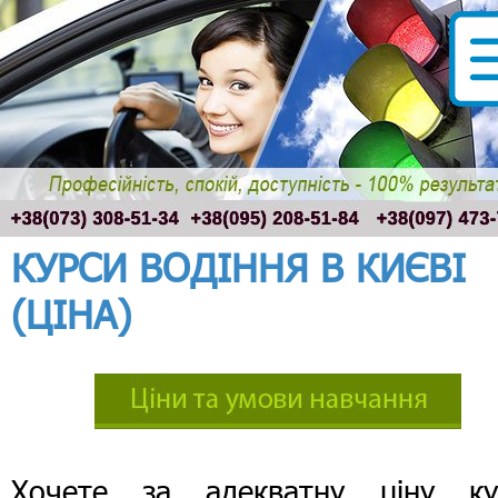
КУРСИ ВОДІННЯ В КИЄВІ
(ЦІНА)
Хочете за адекватну ціну ку