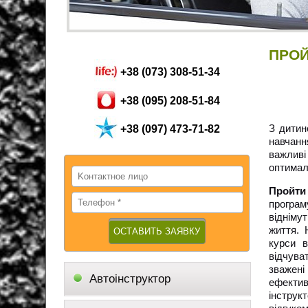
ПРОЙ
+38 (073) 308-51-34
+38 (095) 208-51-84
З дитин
+38 (097) 473-71-82
навчанн
важливі
оптимал
Пройти
програм
відніму
життя. 
курси в
відчува
зважені
Автоінструктор
ефекти
інструк