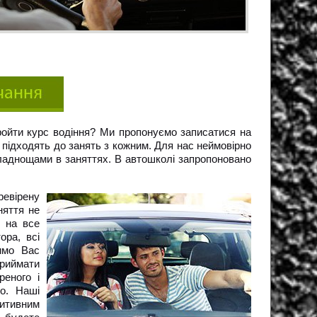
ройти курс водіння? Ми пропонуємо записатися на
 підходять до занять з кожним. Для нас неймовірно
кладнощами в заняттях. В автошколі запропоновано
ревірену
няття не
и на все
ора, всі
имо Вас
приймати
реного і
о. Наші
зитивним