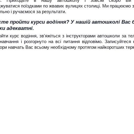
ом. Приходьте в нашу автошколу і зовсім скоро Ви
жуватися поїздками по жвавих вулицях столиці. Ми працюємо 
льно і ручаємося за результати.
те пройти курси водіння? У нашій автошколі Вас б
ки адекватні.
йти курс водіння, зв'яжіться з інструкторами автошколи за те
навчання і розгорнуто на всі питання відповімо. Записуйтеся 
тори навчать Вас всьому необхідному протягом найкоротших терм