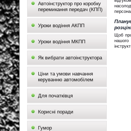
відгук
Автоінструктор про коробку
насолод
перемикання передач (КПП)
персона
Планує
Уроки водіння АКПП
розцін
Щоб про
нашого 
Уроки водіння МКПП
інструк
Як вибрати автоінструктора
Ціни та умови навчання
керуванню автомобілем
Для початківця
Корисні поради
Гумор