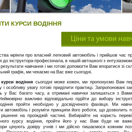
ТИ КУРСИ ВОДІННЯ
ства мріяли про власний легковий автомобіль і прийшов час п
я до інструктора-професіонала, в нашій автошколі з ентузіазмом
 результати навчання і ми готові допомогти Вам впоратися зі с
ьний графік, ми чекаємо на Вас вже сьогодні.
 курси водіння
сьогодні може кожен, ми пропонуємо Вам пе
у і особливу увагу готові приділити практиці. Запропоновані за
ть у Вас багато часу, а отримані навички залишаться з Вам
Неймовірно важливо відповідально підійти до вибору інструкт
одіння пройти необхідно у досвідченого фахівця. Ми навч
ти автомобіль і розуміти принципи його роботи, що дозволить 
 рішення на проїжджій частині. Вибирайте на користь переві
вного курсу водіння, пройти його у нас Вам буде не важк
тори цінують довіру учнів і ми дійсно пишаємося кожним по