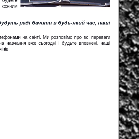
 будете
з кожним
удуть раді бачити в будь-який час, наші
лефонами на сайті. Ми розповімо про всі переваги
на навчання вже сьогодні і будьте впевнені, наші
інів.