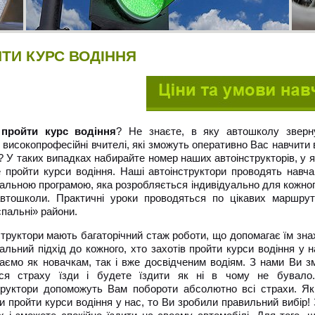
ТИ КУРС ВОДІННЯ
е
пройти курс водіння
? Не знаєте, в яку автошколу зверн
і високопрофесійні вчителі, які зможуть оперативно Вас навчити
 У таких випадках набирайте номер наших автоінструкторів, у 
 пройти курси водіння. Наші автоінструктори проводять навча
уальною програмою, яка розробляється індивідуально для кожно
втошколи. Практичні уроки проводяться по цікавих маршрут
спальні» райони.
структори мають багаторічний стаж роботи, що допомагає їм зн
уальний підхід до кожного, хто захотів пройти курси водіння у 
аємо як новачкам, так і вже досвідченим водіям. З нами Ви з
ися страху їзди і будете їздити як ні в чому не бувало
труктори допоможуть Вам побороти абсолютно всі страхи. Я
и пройти курси водіння у нас, то Ви зробили правильний вибір! 