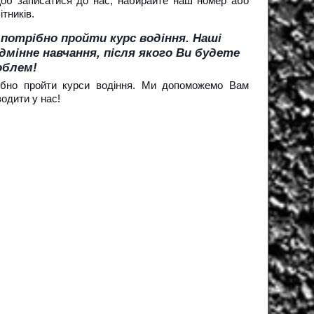
 щоб записатися до нас, набирайте наш номер або
тників.
потрібно пройти курс водіння. Наші
мінне навчання, після якого Ви будете
облем!
рібно пройти курси водіння. Ми допоможемо Вам
водити у нас!