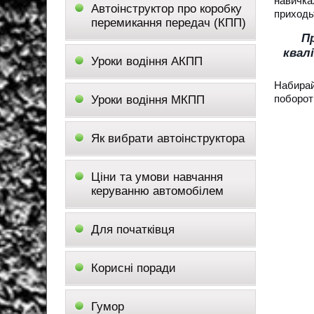
навичка
Автоінструктор про коробку
приходьт
перемикання передач (КПП)
П
квал
Уроки водіння АКПП
Набирай
побороти
Уроки водіння МКПП
Як вибрати автоінструктора
Ціни та умови навчання
керуванню автомобілем
Для початківця
Корисні поради
Гумор