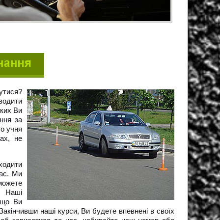
утися?
 водити
яких Ви
ння за
го учня
ах, не
аходити
нас. Ми
можете
. Наші
кщо Ви
Закінчивши наші курси, Ви будете впевнені в своїх