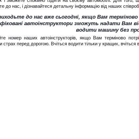
х і зможете спокійно їздити на своєму автомобілі. Для того,
е до нас, і дізнавайтеся детальну інформацію від наших співробі
риходьте до нас вже сьогодні, якщо Вам терміново 
іфіковані автоінструктори зможуть надати Вам від
водити машину без пр
те номер наших автоінструкторів, якщо Вам терміново пот
 страх перед дорогою. Вчіться водити тільки у кращих, вчіться 