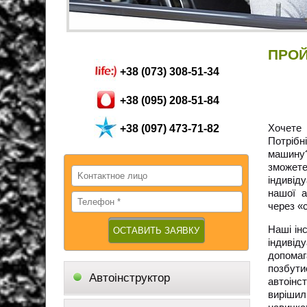
ПРОЙ
+38 (073) 308-51-34
+38 (095) 208-51-84
Хочет
+38 (097) 473-71-82
Потрібн
машину?
зможете
індивід
нашої а
через «
Наші ін
індивід
допомаг
позбут
Автоінструктор
автоінс
вирішил