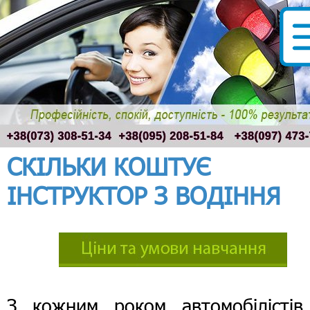
СКІЛЬКИ КОШТУЄ
ІНСТРУКТОР З ВОДІННЯ
З кожним роком автомобілістів