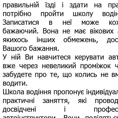
правильній їзді і здати на пра
потрібно пройти школу водін
Записатися в неї може ко
бажаючий. Вона не має вікових 
якихось інших обмежень, дос
Вашого бажання.
У ній Ви навчитеся керувати авт
вже через невеликий проміжок ч
забудете про те, що колись не в
водити.
Школа водіння пропонує індивідуа
практичні заняття, які провод
досвідчені і професі
автоінструктори. Вони поділятьс