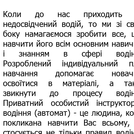
Коли до нас приходить
недосвідчений водій, то ми зі с
боку намагаємося зробити все, 
навчити його всім основним нави
і знанням в сфері водін
Розроблений індивідуальний п
навчання допомагає новач
освоїтися в матеріалі, а та
звикнути до процесу водін
Приватний особистий інструкто
водіння (автомат) - це людина, к
покликана навчити Вас всьому,
стосується не тільки правил воді