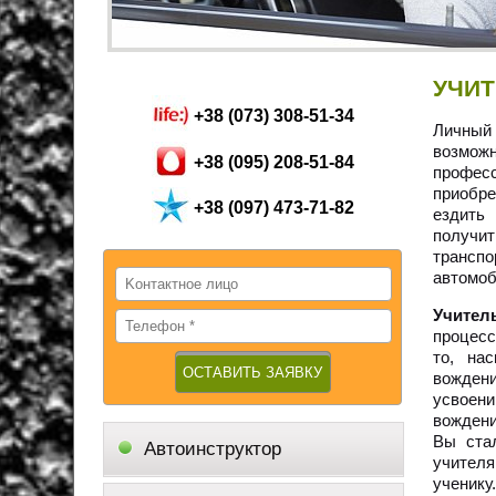
УЧИ
+38 (073) 308-51-34
Личны
возмо
+38 (095) 208-51-84
профес
приобре
+38 (097) 473-71-82
ездить
получи
трансп
автомоб
Учител
процесс
то, на
вождени
усвоен
вождени
Вы ста
Автоинструктор
учителя
ученику.