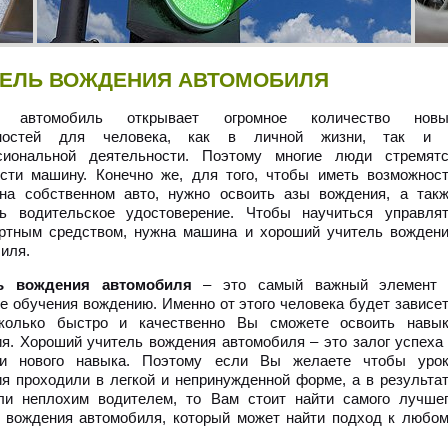
ТЕЛЬ ВОЖДЕНИЯ АВТОМОБИЛЯ
й автомобиль открывает огромное количество новы
жностей для человека, как в личной жизни, так и 
сиональной деятельности. Поэтому многие люди стремят
сти машину. Конечно же, для того, чтобы иметь возможнос
 на собственном авто, нужно освоить азы вождения, а так
ть водительское удостоверение. Чтобы научиться управля
ортным средством, нужна машина и хороший учитель вожден
иля.
ь вождения автомобиля
– это самый важный элемент 
е обучения вождению. Именно от этого человека будет зависе
сколько быстро и качественно Вы сможете освоить навы
я. Хороший учитель вождения автомобиля – это залог успеха
ии нового навыка. Поэтому если Вы желаете чтобы уро
я проходили в легкой и непринужденной форме, а в результа
ли неплохим водителем, то Вам стоит найти самого лучше
 вождения автомобиля, который может найти подход к любо