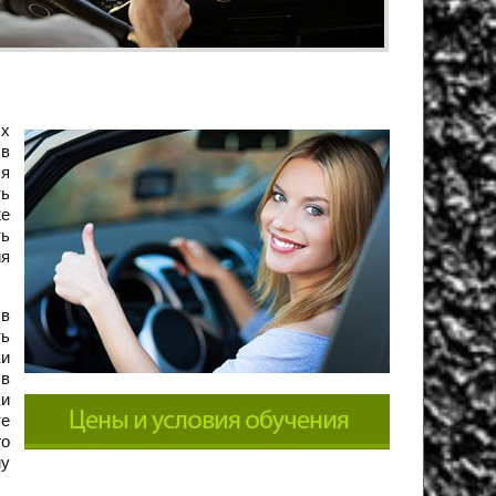
х
в
ся
ть
же
ть
ия
в
ть
ки
 в
ки
те
го
му