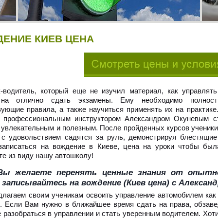
ЕНИЕ КИЕВ ЦЕНА
-водитель, который еще не изучил материал, как управлять
на отлично сдать экзамены. Ему необходимо полност
ующие правила, а также научиться применять их на практике
профессиональным инструктором Александром Окуневым с
 увлекательным и полезным. После пройденных курсов ученики
 с удовольствием садятся за руль, демонстрируя блестящие
записаться на вождение в Киеве, цена на уроки чтобы был
те из виду нашу автошколу!
Вы желаете перенять ценные знания от опытн
 записывайтесь на вождение (Киев цена) с Алекса
лагаем своим ученикам освоить управление автомобилем как с
. Если Вам нужно в ближайшее время сдать на права, обзав
 разобраться в управлении и стать уверенным водителем. Хоти