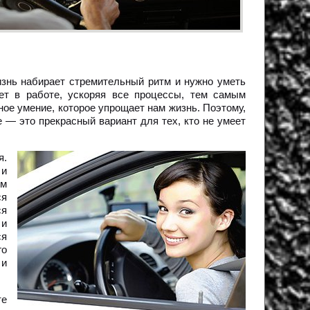
знь набирает стремительный ритм и нужно уметь
ает в работе, ускоряя все процессы, тем самым
ное умение, которое упрощает нам жизнь. Поэтому,
 — это прекрасный вариант для тех, кто не умеет
я.
 и
ым
ся
ся
 и
ся
го
 и
те