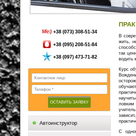
ПРАК
+38 (073) 308-51-34
В совре
жить, н
+38 (095) 208-51-84
способс
так цен
+38 (097) 473-71-82
водить 
Курс об
Вождени
осторо
обучают
практич
научить
ловким
учитель
зависит
практич
Автоинструктор
С одно