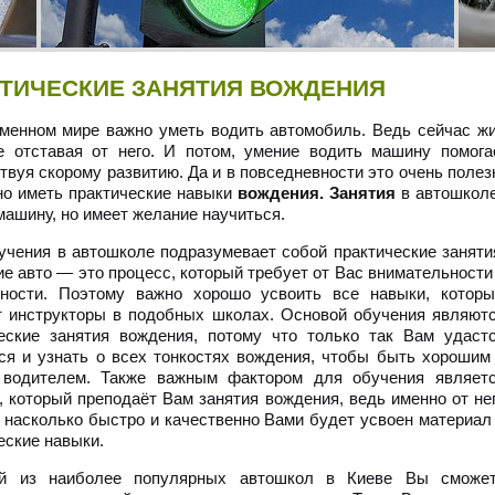
ТИЧЕСКИЕ ЗАНЯТИЯ ВОЖДЕНИЯ
менном мире важно уметь водить автомобиль. Ведь сейчас жи
е отставая от него. И потом, умение водить машину помог
твуя скорому развитию. Да и в повседневности это очень полез
но иметь практические навыки
вождения. Занятия
в автошколе
машину, но имеет желание научиться.
учения в автошколе подразумевает собой практические заняти
е авто — это процесс, который требует от Вас внимательности
жности. Поэтому важно хорошо усвоить все навыки, котор
 инструкторы в подобных школах. Основой обучения являют
еские занятия вождения, потому что только так Вам удаст
ся и узнать о всех тонкостях вождения, чтобы быть хорошим
 водителем. Также важным фактором для обучения являет
, который преподаёт Вам занятия вождения, ведь именно от не
, насколько быстро и качественно Вами будет усвоен материал
еские навыки.
й из наиболее популярных автошкол в Киеве Вы сможе