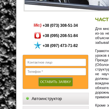
ЧАСТ
+38 (073) 308-51-34
Для мно
из-за н
+38 (095) 208-51-84
объясн
забывай
+38 (097) 473-71-82
Грамотн
уроков 
Прежде 
(Оболон
структу
не нау
должны 
вожден
обязат
дорожны
применя
Автоинструктор
Кроме э