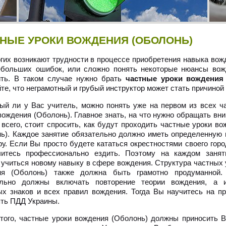
НЫЕ УРОКИ ВОЖДЕНИЯ (ОБОЛОНЬ)
гих возникают трудности в процессе приобретения навыка вож
ебольших ошибок, или сложно понять некоторые нюансы вож
ить. В таком случае нужно брать
частные уроки вождения
те, что неграмотный и грубый инструктор может стать причиной
ый ли у Вас учитель, можно понять уже на первом из всех ч
вождения (Оболонь). Главное знать, на что нужно обращать вни
всего, стоит спросить, как будут проходить частные уроки во
ь). Каждое занятие обязательно должно иметь определенную 
ру. Если Вы просто будете кататься окрестностями своего горо
читесь профессионально ездить. Поэтому на каждом заня
учиться новому навыку в сфере вождения. Структура частных 
ия (Оболонь) также должна быть грамотно продуманной.
ельно должны включать повторение теории вождения, а 
х знаков и всех правил вождения. Тогда Вы научитесь на пр
ть ПДД Украины.
того, частные уроки вождения (Оболонь) должны приносить В