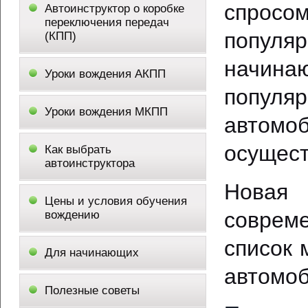
спросо
Автоинструктор о коробке
переключения передач
популя
(КПП)
начин
Уроки вождения АКПП
популя
Уроки вождения МКПП
автомо
осущест
Как выбрать
автоинструктора
Новая
Цены и условия обучения
совреме
вождению
список 
Для начинающих
автомоб
Полезные советы